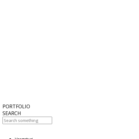
6
November
2018
Hello world!
27
October
2017
ISDS Bangkok 2017
23
October
2017
Dasil 6th World Congress Shanghai 2017
22
October
2017
ISSAKS New York 2017
20
October
2017
ABC 15 Arizona
PORTFOLIO
SEARCH