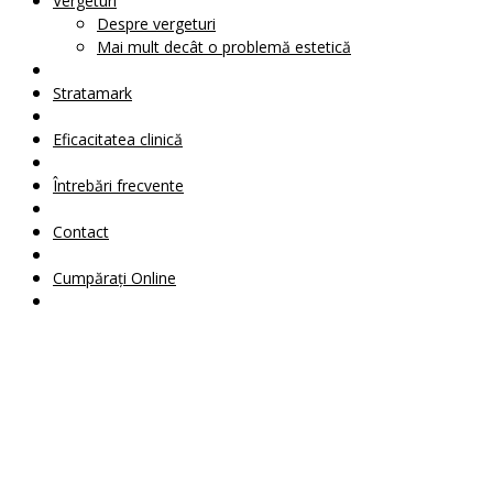
Your Cart Is Empty!
Vergeturi
Despre vergeturi
Mai mult decât o problemă estetică
Stratamark
Eficacitatea clinică
Întrebări frecvente
Contact
Cumpărați Online