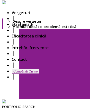
Vergeturi
Despre vergeturi
Stratamark
Mai mult decât o problemă estetică
Eficacitatea clinică
Întrebări frecvente
Contact
Cumpărați Online
PORTFOLIO
SEARCH